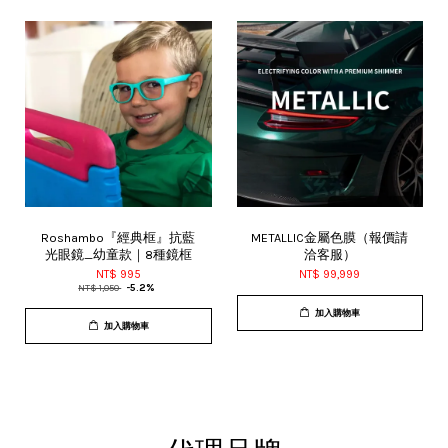
Roshambo『經典框』抗藍
METALLIC金屬色膜（報價請
光眼鏡_幼童款｜8種鏡框
洽客服）
NT$ 995
NT$ 99,999
NT$ 1,050
-5.2%
加入購物車
加入購物車