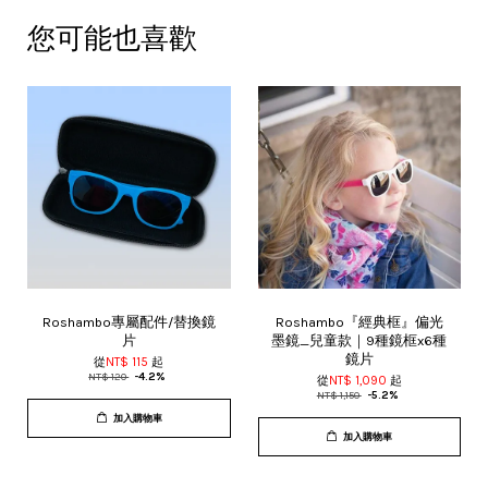
您可能也喜歡
Roshambo專屬配件/替換鏡
Roshambo『經典框』偏光
片
墨鏡_兒童款｜9種鏡框x6種
鏡片
從
NT$ 115
起
NT$ 120
-4.2%
從
NT$ 1,090
起
NT$ 1,150
-5.2%
加入購物車
加入購物車