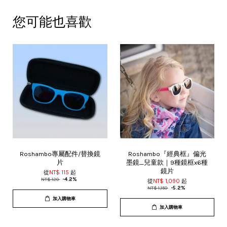
您可能也喜歡
Roshambo專屬配件/替換鏡
Roshambo『經典框』偏光
片
墨鏡_兒童款｜9種鏡框x6種
鏡片
從
NT$ 115
起
NT$ 120
-4.2%
從
NT$ 1,090
起
NT$ 1,150
-5.2%
加入購物車
加入購物車