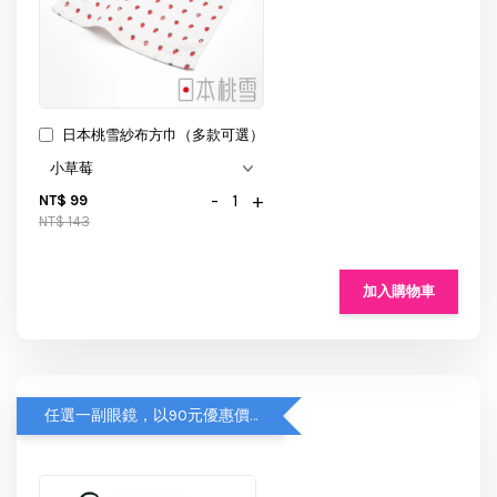
日本桃雪紗布方巾（多款可選）
-
+
NT$ 99
NT$ 143
加入購物車
任選一副眼鏡，以90元優惠價加購【眼鏡袋】