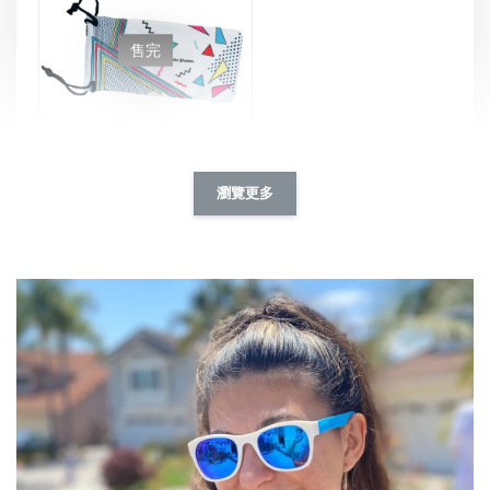
售完
Roshambo專屬配件/替換鏡片
NT$ 90
瀏覽更多
NT$ 115
加入購物車
任選一副眼鏡，以99元優惠價加購【綁帶組】