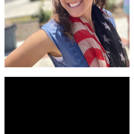
售完
Roshambo專屬配件/替換鏡片
NT$ 99
NT$ 145
加入購物車
任選一副眼鏡，以290元優惠價加購【耐壓眼鏡盒】