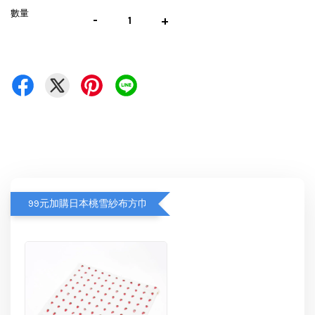
數量
-
+
99元加購日本桃雪紗布方巾