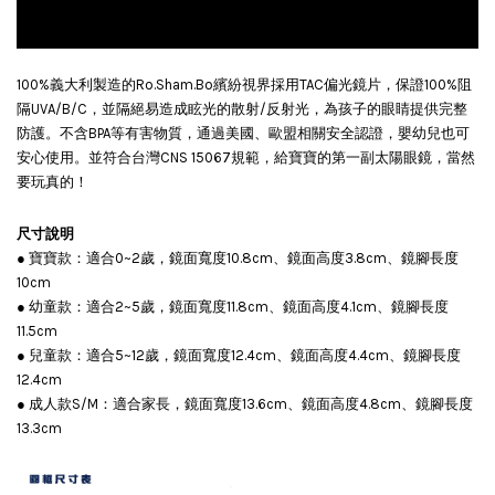
100%義大利製造的Ro.Sham.Bo繽紛視界採用TAC偏光鏡片，保證100%阻
售完
隔UVA/B/C，並隔絕易造成眩光的散射/反射光，為孩子的眼睛提供完整
防護。不含BPA等有害物質，通過美國、歐盟相關安全認證，嬰幼兒也可
安心使用。並符合台灣CNS 15067規範，給寶寶的第一副太陽眼鏡，當然
要玩真的！
尺寸說明
Roshambo專屬配件/替換鏡片
● 寶寶款：適合0~2歲，鏡面寬度10.8cm、鏡面高度3.8cm、鏡腳長度
NT$ 290
10cm
NT$ 335
● 幼童款：適合2~5歲，鏡面寬度11.8cm、鏡面高度4.1cm、鏡腳長度
11.5cm
● 兒童款：適合5~12歲，鏡面寬度12.4cm、鏡面高度4.4cm、鏡腳長度
加入購物車
12.4cm
● 成人款S/M：適合家長，鏡面寬度13.6cm、鏡面高度4.8cm、鏡腳長度
13.3cm