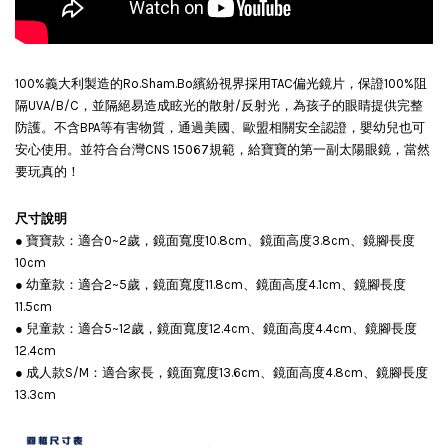
NT$ 290
NT$ 335
100%義大利製造的Ro.Sham.Bo繽紛視界採用TAC偏光鏡片，保證100%阻
加入購物車
隔UVA/B/C，並隔絕易造成眩光的散射/反射光，為孩子的眼睛提供完整
防護。不含BPA等有害物質，通過美國、歐盟相關安全認證，嬰幼兒也可
安心使用。並符合台灣CNS 15067規範，給寶寶的第一副太陽眼鏡，當然
要玩真的！
尺寸說明
● 寶寶款：適合0~2歲，鏡面寬度10.8cm、鏡面高度3.8cm、鏡腳長度
10cm
● 幼童款：適合2~5歲，鏡面寬度11.8cm、鏡面高度4.1cm、鏡腳長度
11.5cm
● 兒童款：適合5~12歲，鏡面寬度12.4cm、鏡面高度4.4cm、鏡腳長度
12.4cm
● 成人款S/M：適合家長，鏡面寬度13.6cm、鏡面高度4.8cm、鏡腳長度
13.3cm