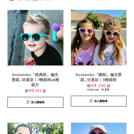
Roshambo『經典框』偏光
Roshambo『圓框』偏光墨
墨鏡_幼童款｜7種鏡框x6種
鏡_兒童款｜9種鏡框
鏡片
從
NT$ 1,090
起
NT$ 1,150
-5.2%
從
NT$ 950
起
加入購物車
加入購物車