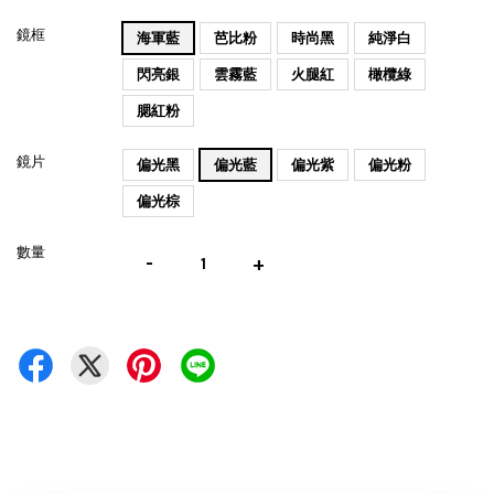
鏡框
海軍藍
芭比粉
時尚黑
純淨白
閃亮銀
雲霧藍
火腿紅
橄欖綠
腮紅粉
鏡片
偏光黑
偏光藍
偏光紫
偏光粉
偏光棕
數量
-
+