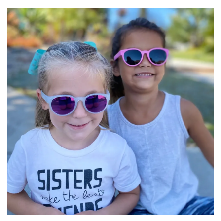
加入購物車
任選一副眼鏡，以99元優惠價加購【綁帶組】
售完
Roshambo專屬配件/替換鏡片
NT$ 99
NT$ 145