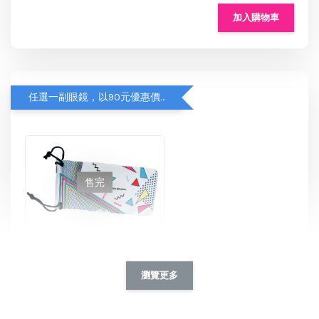
加入購物車
任選一副眼鏡，以90元優惠價加購【眼鏡袋】
售完
Roshambo專屬配件/替換鏡片
NT$ 90
瀏覽更多
NT$ 115