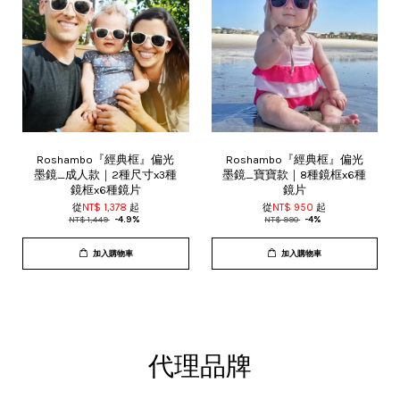
Roshambo『經典框』偏光
Roshambo『經典框』偏光
墨鏡_成人款｜2種尺寸x3種
墨鏡_寶寶款｜8種鏡框x6種
鏡框x6種鏡片
鏡片
從
NT$ 1,378
起
從
NT$ 950
起
NT$ 1,449
-4.9%
NT$ 990
-4%
加入購物車
加入購物車
代理品牌