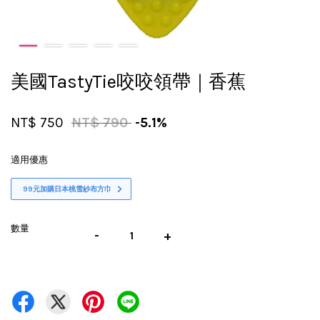
美國TastyTie咬咬領帶｜香蕉
NT$ 750
NT$ 790
-5.1%
適用優惠
99元加購日本桃雪紗布方巾
數量
-
+