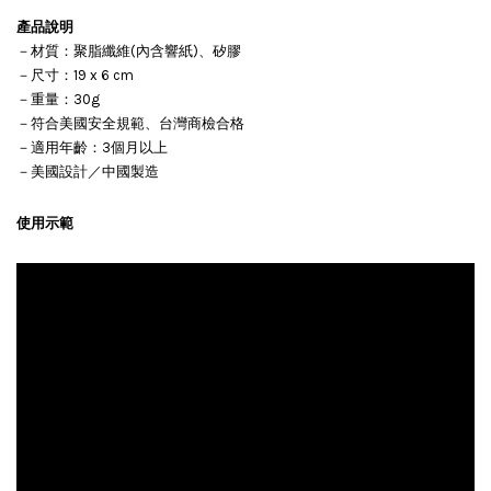
產品說明
－材質：聚脂纖維(內含響紙)、矽膠
－尺寸：19 x 6 cm
－重量：30g
－符合美國安全規範、台灣商檢合格
－適用年齡：3個月以上
－美國設計／中國製造
使用示範