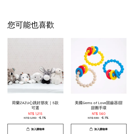
您可能也喜歡
荷蘭ZAZU心跳好朋友｜5款
美國Gems of Love固齒器|甜
可選
甜圈手環
NT$ 1,215
NT$ 560
NT$ 1,280
-5.1%
NT$ 590
-5.1%
加入購物車
加入購物車