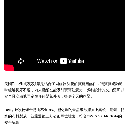
美國TastyTie咬咬領帶是結合了固齒器功能的寶寶潮配件，讓寶寶能夠隨
時緩解長牙不適，內夾響紙也能吸引寶寶注意力，獨特設計的夾扣更可以
安全且安穩地固定在任何嬰兒外著，提供全天的娛樂。
TastyTie咬咬領帶是由不含BPA、塑化劑的食品級矽膠加上柔軟、透氣、防
水的布料製成，並通過第三方公正單位驗證，符合CPSC/ASTM/CPSIA的
安全認證。