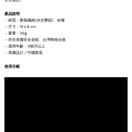
產品說明
－材質：聚脂纖維(內含響紙)、矽膠
－尺寸：19 x 6 cm
－重量：30g
－符合美國安全規範、台灣商檢合格
－適用年齡：3個月以上
－美國設計／中國製造
使用示範