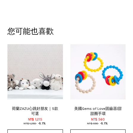
您可能也喜歡
荷蘭ZAZU心跳好朋友｜5款
美國Gems of Love固齒器|甜
可選
甜圈手環
NT$ 1,215
NT$ 560
NT$ 1,280
-5.1%
NT$ 590
-5.1%