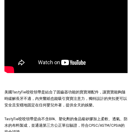
美國TastyTie咬咬領帶是結合了固齒器功能的寶寶潮配件，讓寶寶能夠隨
時緩解長牙不適，內夾響紙也能吸引寶寶注意力，獨特設計的夾扣更可以
安全且安穩地固定在任何嬰兒外著，提供全天的娛樂。
TastyTie咬咬領帶是由不含BPA、塑化劑的食品級矽膠加上柔軟、透氣、防
水的布料製成，並通過第三方公正單位驗證，符合CPSC/ASTM/CPSIA的
安全認證。