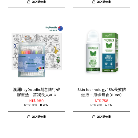
加入購物車
加入購物車
澳洲HeyDoodle創意隨行矽
Skin technology 15%長效防
膠畫墊｜當我長大ABC
蚊液－滾珠無香(60ml)
NT$ 980
NT$ 758
NT$ 1,080
-9.3%
NT$ 799
-5.1%
加入購物車
加入購物車