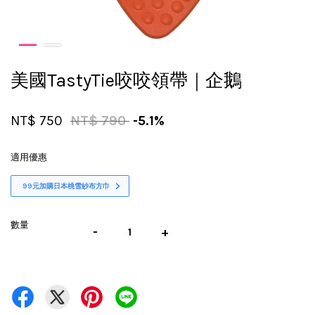
美國TastyTie咬咬領帶｜企鵝
NT$ 750
NT$ 790
-5.1%
適用優惠
99元加購日本桃雪紗布方巾
數量
-
+