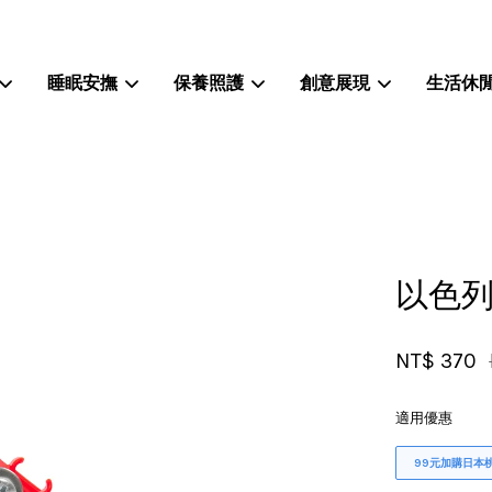
睡眠安撫
保養照護
創意展現
生活休
您的購物車目前還是空的。
繼續購物
以色列
NT$ 370
適用優惠
99元加購日本