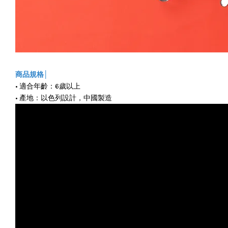
商品規格│
• 適合年齡：6歲以上
• 產地：以色列設計，中國製造