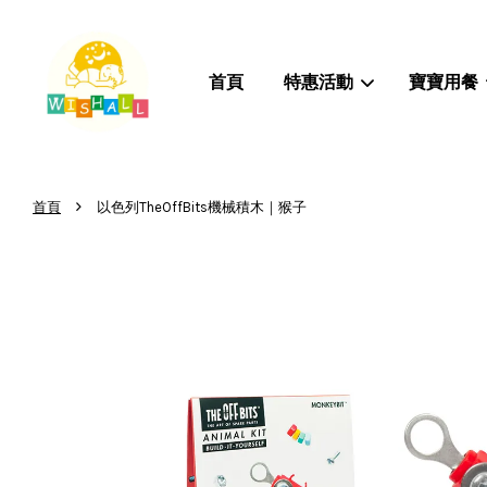
首頁
特惠活動
寶寶用餐
›
首頁
以色列TheOffBits機械積木｜猴子