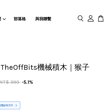
閒
部落格
與我聯繫
TheOffBits機械積木｜猴子
NT$ 390
-5.1%
桃雪紗布方巾