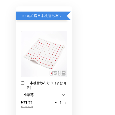
99元加購日本桃雪紗布方巾
日本桃雪紗布方巾（多款可
選）
-
+
NT$ 99
NT$ 143