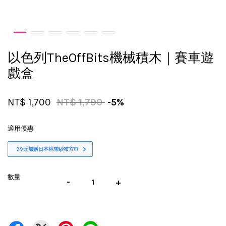
以色列TheOffBits機械積木｜賽車遊
戲盒
NT$ 1,700
NT$ 1,790
-5%
適用優惠
99元加購日本桃雪紗布方巾
數量
-
+