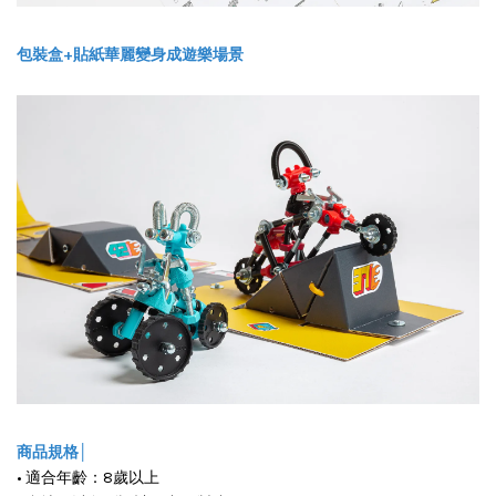
包裝盒+貼紙華麗變身成遊樂場景
商品規格│
• 適合年齡：8歲以上