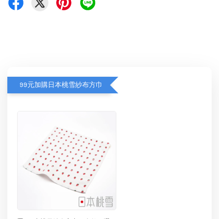
99元加購日本桃雪紗布方巾