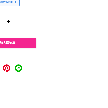
桃雪紗布方巾
+
加入購物車