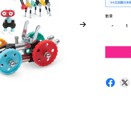
99元加購日本
數量
-