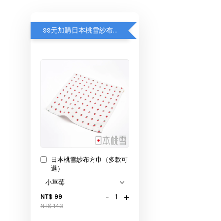
99元加購日本桃雪紗布方巾
日本桃雪紗布方巾（多款可
選）
-
+
NT$ 99
NT$ 143