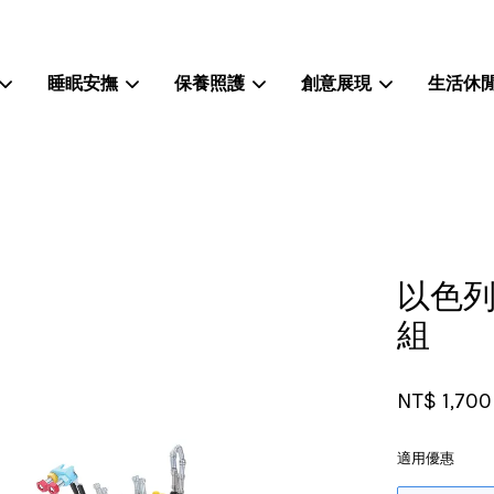
睡眠安撫
保養照護
創意展現
生活休
您的購物車目前還是空的。
繼續購物
以色列
組
NT$ 1,70
適用優惠