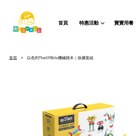
首頁
特惠活動
寶寶用餐
›
首頁
以色列TheOffBits機械積木｜收藏套組