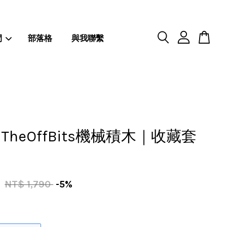
閒
部落格
與我聯繫
TheOffBits機械積木｜收藏套
0
NT$ 1,790
-5%