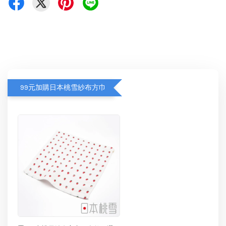
99元加購日本桃雪紗布方巾