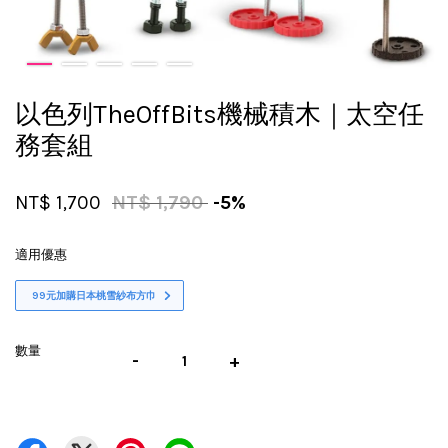
以色列TheOffBits機械積木｜太空任
務套組
NT$ 1,700
NT$ 1,790
-5%
適用優惠
99元加購日本桃雪紗布方巾
數量
-
+