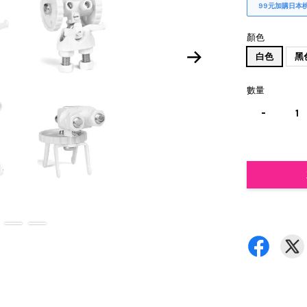
99元加購日本
顏色
白色
黑
數量
-