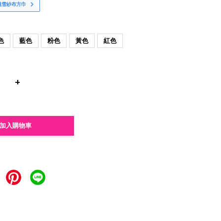
桃雪紗布方巾
色
藍色
粉色
黃色
紅色
+
加入購物車