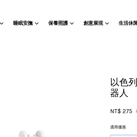
睡眠安撫
保養照護
創意展現
生活休
您的購物車目前還是空的。
繼續購物
以色列
器人
NT$ 275
適用優惠