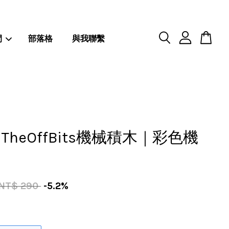
閒
部落格
與我聯繫
TheOffBits機械積木｜彩色機
NT$ 290
-5.2%