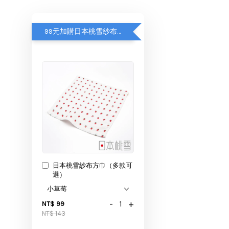
99元加購日本桃雪紗布方巾
日本桃雪紗布方巾（多款可
選）
-
+
NT$ 99
NT$ 143