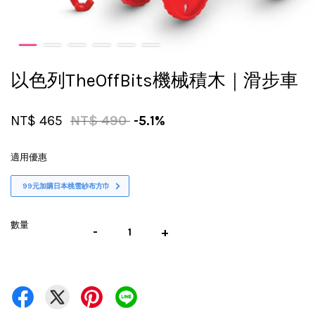
以色列TheOffBits機械積木｜滑步車
NT$ 465
NT$ 490
-5.1%
適用優惠
99元加購日本桃雪紗布方巾
數量
-
+