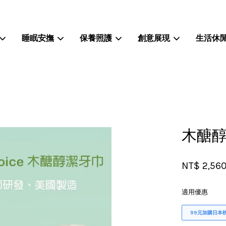
睡眠安撫
保養照護
創意展現
生活休
您的購物車目前還是空的。
繼續購物
木醣醇
NT$ 2,56
適用優惠
99元加購日本