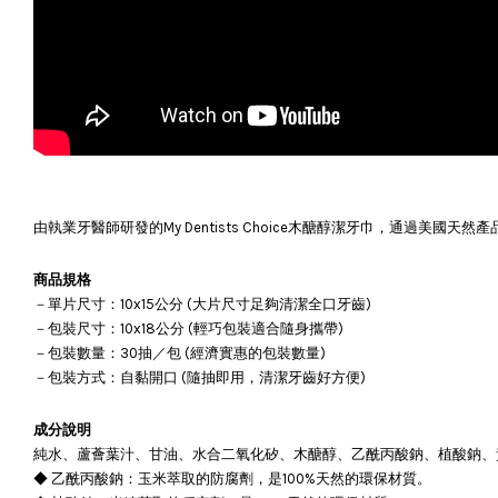
由執業牙醫師研發的My Dentists Choice木醣醇潔牙巾，通
商品規格
－單片尺寸：10x15公分 (大片尺寸足夠清潔全口牙齒)
－包裝尺寸：10x18公分 (輕巧包裝適合隨身攜帶)
－包裝數量：30抽／包 (經濟實惠的包裝數量)
－包裝方式：自黏開口 (隨抽即用，清潔牙齒好方便)
成分說明
純水、蘆薈葉汁、甘油、水合二氧化矽、木醣醇、乙酰丙酸鈉、植酸鈉、
◆ 乙酰丙酸鈉：玉米萃取的防腐劑，是100%天然的環保材質。