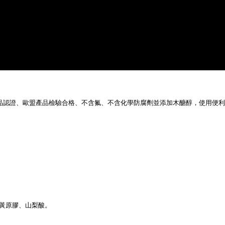
過美國天然產品認證、歐盟產品檢驗合格、不含氟、不含化學防腐劑並添加木醣醇，使用
黃原膠、山梨酸。