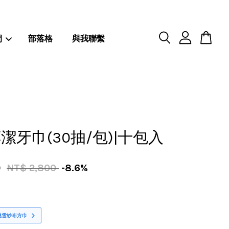
閒
部落格
與我聯繫
潔牙巾(30抽/包)|十包入
0
NT$ 2,800
-8.6%
桃雪紗布方巾