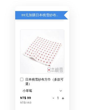
99元加購日本桃雪紗布方巾
日本桃雪紗布方巾（多款可
選）
-
+
NT$ 99
NT$ 143