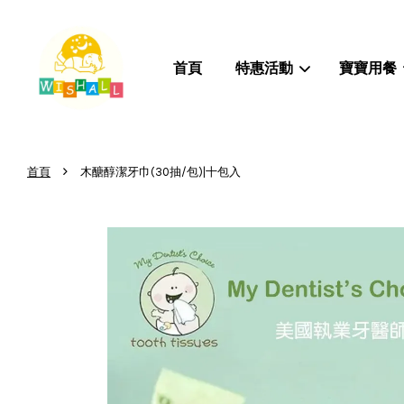
首頁
特惠活動
寶寶用餐
›
首頁
木醣醇潔牙巾(30抽/包)|十包入