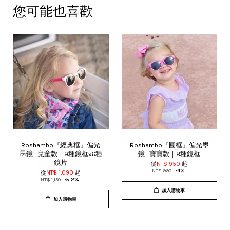
您可能也喜歡
Roshambo『經典框』偏光
Roshambo『圓框』偏光墨
墨鏡_兒童款｜9種鏡框x6種
鏡_寶寶款｜8種鏡框
鏡片
從
NT$ 950
起
NT$ 990
-4%
從
NT$ 1,090
起
NT$ 1,150
-5.2%
加入購物車
加入購物車