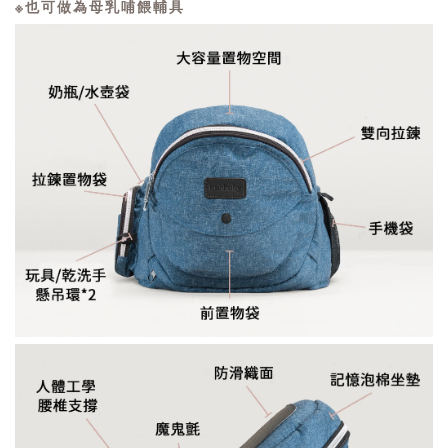
※也可做為母乳哺餵輔具