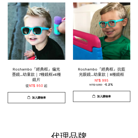
Roshambo『經典框』偏光
Roshambo『經典框』抗藍
墨鏡_幼童款｜7種鏡框x6種
光眼鏡_幼童款｜8種鏡框
鏡片
NT$ 995
NT$ 1,050
-5.2%
從
NT$ 950
起
加入購物車
加入購物車
代理品牌