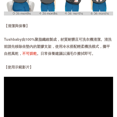
【清潔與保養】
Tushbaby由100%聚脂纖維製成，材質耐髒且可洗衣機清潔。清洗
前請先移除坐墊內的塑膠支架，使用冷水搭配輕柔機洗模式，攤平
自然風乾，
不可烘乾
。日常保養建議以濕毛巾擦拭即可。
【使用示範影片】