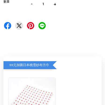
數量
-
+
99元加購日本桃雪紗布方巾