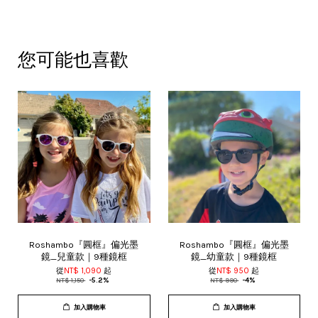
您可能也喜歡
Roshambo『圓框』偏光墨
Roshambo『圓框』偏光墨
鏡_兒童款｜9種鏡框
鏡_幼童款｜9種鏡框
從
NT$ 1,090
起
從
NT$ 950
起
NT$ 1,150
-5.2%
NT$ 990
-4%
加入購物車
加入購物車