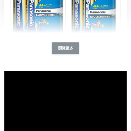
Panasonic Evolta 鈦元素電池
瀏覽更多
3號 (4入環保包)
Panasonic Evolta 鈦元素電池
4號 (4入環保包)
-
+
-
+
NT$ 99
NT$ 99
NT$ 109
NT$ 109
加入購物車
購買ZAZU好朋友，135元加購6入Panasonic鈦元素鹼性電池
瀏覽全部