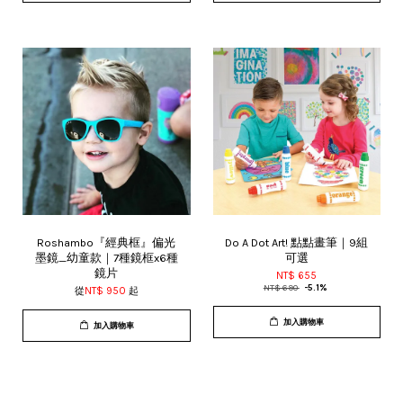
Roshambo『經典框』偏光
Do A Dot Art! 點點畫筆｜9組
墨鏡_幼童款｜7種鏡框x6種
可選
鏡片
NT$ 655
NT$ 690
-5.1%
從
NT$ 950
起
加入購物車
加入購物車