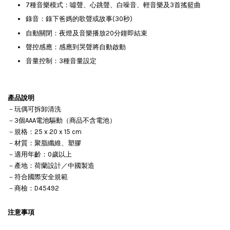
7種音樂模式：噓聲、心跳聲、白噪音、輕音樂及3首搖籃曲
錄音：錄下爸媽的歌聲或故事(30秒)
自動關閉：夜燈及音樂播放20分鐘即結束
聲控感應：感應到哭聲將自動啟動
音量控制：3種音量設定
產品說明
－玩偶可拆卸清洗
－3個AAA電池驅動（商品不含電池）
－規格：25 x 20 x 15 cm
－材質：聚脂纖維、塑膠
－適用年齡：0歲以上
－產地：荷蘭設計／中國製造
－符合國際安全規範
－商檢：D45492
注意事項