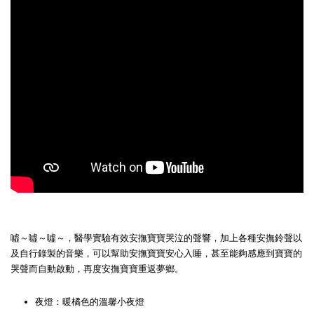
Panasonic Evolta 鈦元素電池
Panasonic Evolta 鈦元素電池
4號 (4+2入)
3號 (4+2入)
-
+
-
+
NT$ 135
NT$ 135
NT$ 149
NT$ 149
噓～噓～噓～，醫學實驗有效安撫寶寶哭泣的聲響，加上各種安撫鈴聲以
加入購物車
及自行錄製的音樂，可以幫助安撫寶寶安心入睡，甚至能夠感應到寶寶的
哭聲而自動啟動，再度安撫寶寶重返夢鄉。
夜燈：暖橘色的溫馨小夜燈