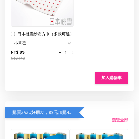
日本桃雪紗布方巾（多款可選）
-
+
NT$ 99
NT$ 143
加入購物車
購買ZAZU好朋友，99元加購4入Panasonic鈦元素鹼性電池
瀏覽全部