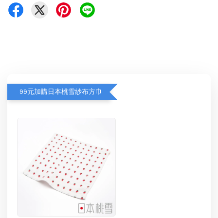
99元加購日本桃雪紗布方巾