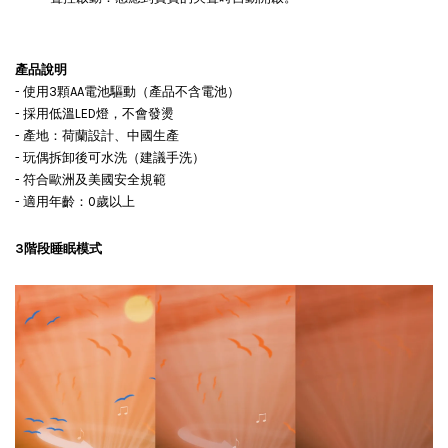
產品說明
- 使用3顆AA電池驅動（產品不含電池）
- 採用低溫LED燈，不會發燙
- 產地：荷蘭設計、中國生產
- 玩偶拆卸後可水洗（建議手洗）
- 符合歐洲及美國安全規範
- 適用年齡：0歲以上
3階段睡眠模式