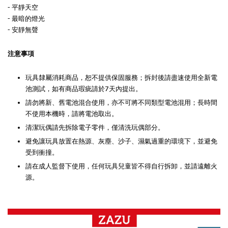
- 平靜天空
- 最暗的燈光
- 安靜無聲
注意事項
玩具隸屬消耗商品，恕不提供保固服務；拆封後請盡速使用全新電
池測試，如有商品瑕疵請於7天內提出。
請勿將新、舊電池混合使用，亦不可將不同類型電池混用；長時間
不使用本機時，請將電池取出。
清潔玩偶請先拆除電子零件，僅清洗玩偶部分。
避免讓玩具放置在熱源、灰塵、沙子、濕氣過重的環境下，並避免
受到衝撞。
請在成人監督下使用，任何玩具兒童皆不得自行拆卸，並請遠離火
源。