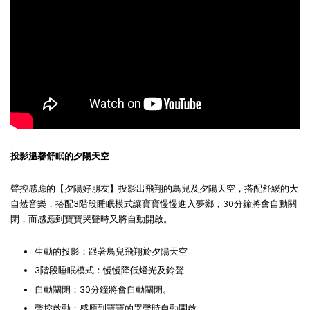
Panasonic Evolta 鈦元素電池
Panasonic Evolta 鈦元素電池
4號 (4+2入)
3號 (4+2入)
-
+
-
+
NT$ 135
NT$ 135
NT$ 149
NT$ 149
投影溫馨舒眠的夕陽天空
加入購物車
聲控感應的【夕陽好朋友】投影出飛翔的鳥兒及夕陽天空，搭配舒緩的大
自然音樂，搭配3階段睡眠模式讓寶寶慢慢進入夢鄉，30分鐘將會自動關
閉，而感應到寶寶哭聲時又將自動開啟。
生動的投影：跟著鳥兒飛翔於夕陽天空
3階段睡眠模式：慢慢降低燈光及鈴聲
自動關閉：30分鐘將會自動關閉。
聲控啟動：感應到寶寶的哭聲時自動開啟。