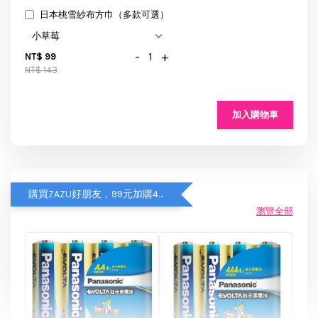
日本桃雪紗布方巾（多款可選）
-
+
NT$ 99
NT$ 143
加入購物車
購買ZAZU好朋友，99元加購4入Panasonic鈦元素鹼性電池
瀏覽全部