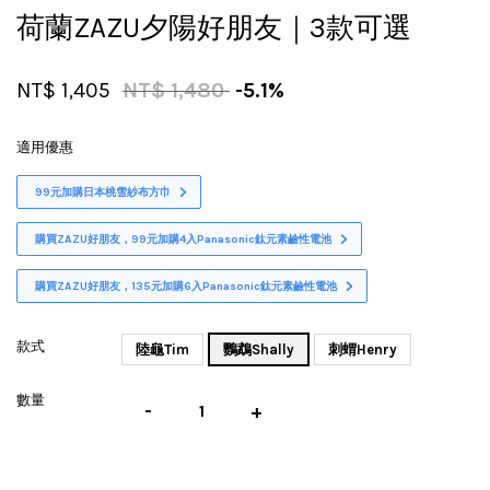
荷蘭ZAZU夕陽好朋友｜3款可選
NT$ 1,405
NT$ 1,480
-5.1%
適用優惠
99元加購日本桃雪紗布方巾
購買ZAZU好朋友，99元加購4入Panasonic鈦元素鹼性電池
購買ZAZU好朋友，135元加購6入Panasonic鈦元素鹼性電池
款式
陸龜Tim
鸚鵡Shally
刺蝟Henry
數量
-
+