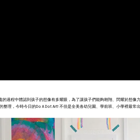
從與孩子相處的過程中體認到孩子的想像有多耀眼，為了讓孩子們能夠翱翔、閃耀於
，今時今日的Do A Dot Art! 不但是全美各幼兒園、學前班、小學裡