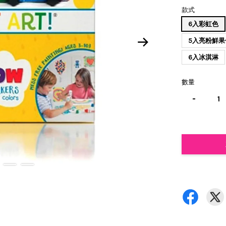
款式
6入彩虹色
5入亮粉鮮果
6入冰淇淋
數量
-