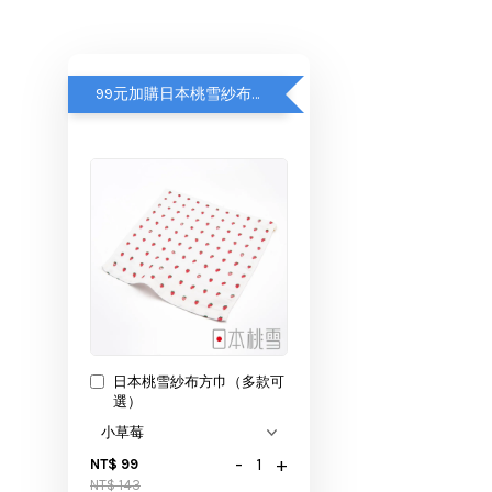
99元加購日本桃雪紗布方巾
日本桃雪紗布方巾（多款可
選）
-
+
NT$ 99
NT$ 143