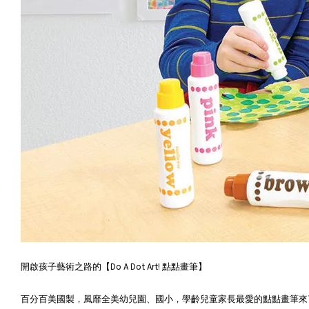
開啟孩子藝術之路的【Do A Dot Art! 點點畫筆】
百分百美國製，風靡全美幼兒園、國小，學齡兒童家長最愛的點點畫筆來了