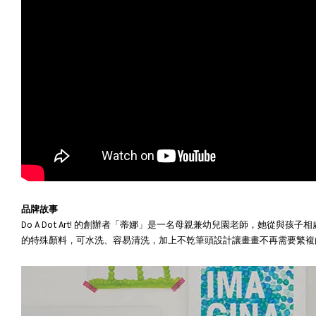
品牌故事
Do A Dot Art! 的創辦者「蒂娜」是一名母親兼幼兒園老師，她
的特殊顏料，可水洗、容易清洗，加上不乾筆頭設計讓畫畫不再需要繁複的整理