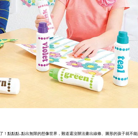
！點點點...點出無限的想像世界，難道還沒辦法畫出線條、圖形的孩子就不能