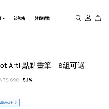
閒
部落格
與我聯繫
 Dot Art! 點點畫筆｜9組可選
NT$ 690
-5.1%
桃雪紗布方巾