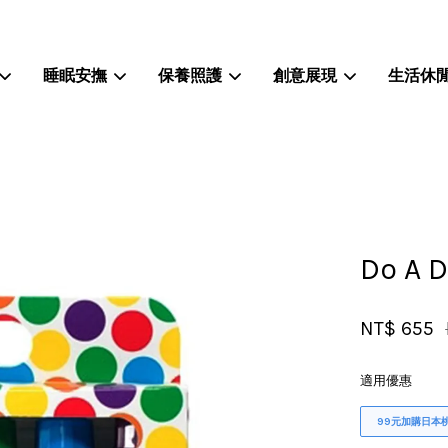
睡眠安撫
保養照護
創意展現
生活休
您的購物車目前還是空的。
繼續購物
Do A
NT$ 655
適用優惠
99元加購日本