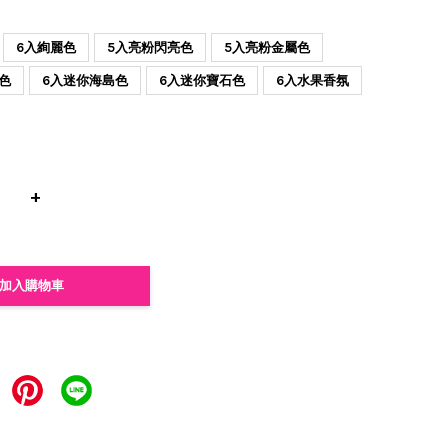
6入絢麗色
5入亮粉閃亮色
5入亮粉金屬色
色
6入迷你海島色
6入迷你寶石色
6入水果香氛
+
加入購物車