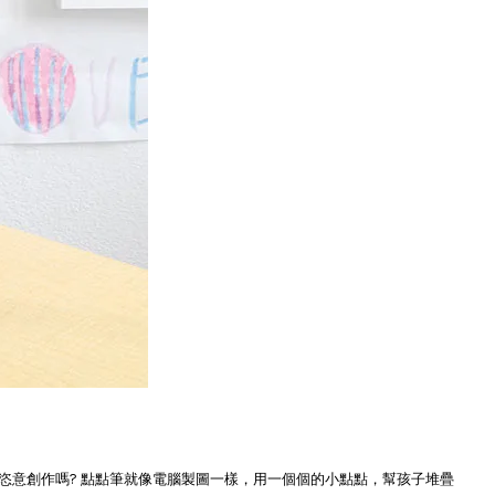
恣意創作嗎? 點點筆就像電腦製圖一樣，用一個個的小點點，幫孩子堆疊