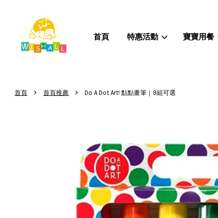
首頁
特惠活動
寶寶用餐
›
›
首頁
首頁推薦
Do A Dot Art! 點點畫筆｜9組可選