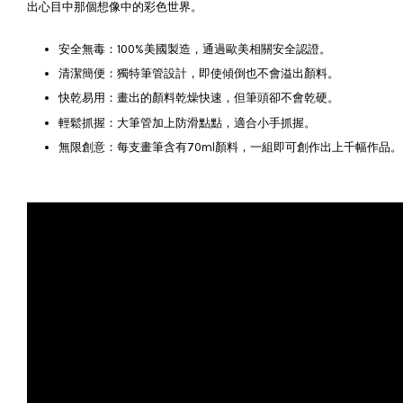
出心目中那個想像中的彩色世界。
安全無毒：100%美國製造，通過歐美相關安全認證。
清潔簡便：獨特筆管設計，即使傾倒也不會溢出顏料。
快乾易用：畫出的顏料乾燥快速，但筆頭卻不會乾硬。
輕鬆抓握：大筆管加上防滑點點，適合小手抓握。
無限創意：每支畫筆含有70ml顏料，一組即可創作出上千幅作品。