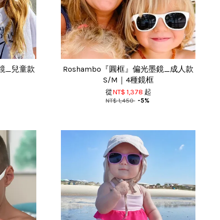
墨鏡_兒童款
Roshambo『圓框』偏光墨鏡_成人款
S/M｜4種鏡框
從
NT$ 1,378
起
NT$ 1,450
-5%