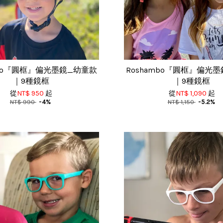
mbo『圓框』偏光墨鏡_幼童款
Roshambo『圓框』偏光
｜9種鏡框
｜9種鏡框
從
NT$ 950
起
從
NT$ 1,090
起
NT$ 990
-4%
NT$ 1,150
-5.2%