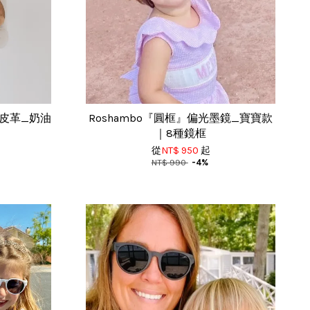
素皮革_奶油
Roshambo『圓框』偏光墨鏡_寶寶款
｜8種鏡框
從
NT$ 950
起
NT$ 990
-4%