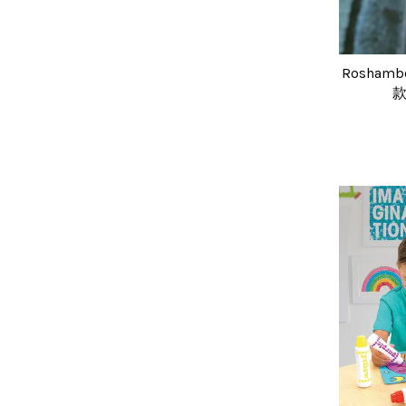
Rosha
款