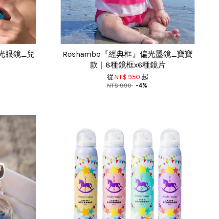
藍光眼鏡_兒
Roshambo『經典框』偏光墨鏡_寶寶
款｜8種鏡框x6種鏡片
從
NT$ 950
起
NT$ 990
-4%