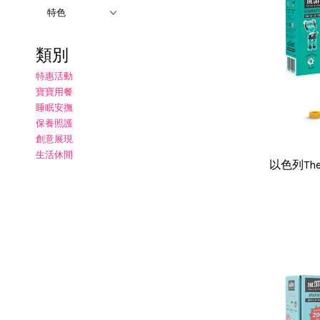
類別
特惠活動
寶寶用餐
睡眠安撫
保養照護
創意展現
生活休閒
以色列Th