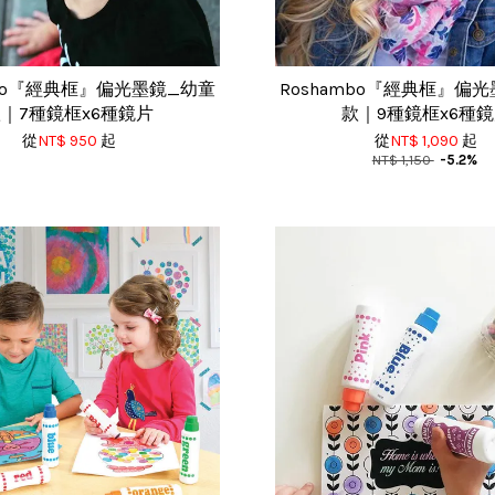
mbo『經典框』偏光墨鏡_幼童
Roshambo『經典框』偏
｜7種鏡框x6種鏡片
款｜9種鏡框x6種
從
NT$ 950
起
從
NT$ 1,090
起
NT$ 1,150
-5.2%