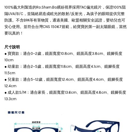
加入購物車
100%義大利製造的Ro.Sham.Bo繽紛視界採用TAC偏光鏡片，保證100%阻
隔UVA/B/C，並隔絕易造成眩光的散射/反射光，為孩子的眼睛提供完整
防護。不含BPA等有害物質，通過美國、歐盟相關安全認證，嬰幼兒也可
安心使用。並符合台灣CNS 15067規範，給寶寶的第一副太陽眼鏡，當然
要玩真的！
尺寸說明
● 寶寶款：適合0~2歲，鏡面寬度10.8cm、鏡面高度3.8cm、鏡腳長度
10cm
● 幼童款：適合2~5歲，鏡面寬度11.8cm、鏡面高度4.1cm、鏡腳長度
11.5cm
● 兒童款：適合5~12歲，鏡面寬度12.4cm、鏡面高度4.4cm、鏡腳長度
12.4cm
● 成人款S/M：適合家長，鏡面寬度13.6cm、鏡面高度4.8cm、鏡腳長度
13.3cm