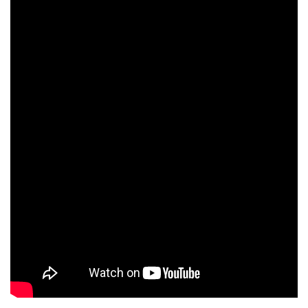
任選一副眼鏡，以290元優惠價加購【耐壓眼鏡盒】
售完
Roshambo專屬配件/替換鏡片
NT$ 290
NT$ 335