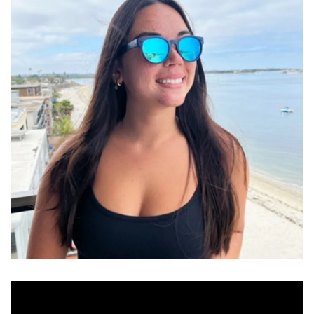
任選一副眼鏡，以99元優惠價加購【綁帶組】
售完
Roshambo專屬配件/替換鏡片
NT$ 99
NT$ 145
加入購物車