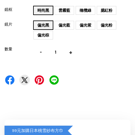
鏡框
時尚黑
雲霧藍
橄欖綠
腮紅粉
鏡片
偏光黑
偏光藍
偏光紫
偏光粉
偏光棕
數量
-
+
99元加購日本桃雪紗布方巾