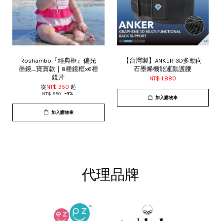
Roshambo『經典框』偏光
【台灣製】ANKER-3D多動向
墨鏡_寶寶款｜8種鏡框x6種
石墨烯機能運動護腰
鏡片
NT$ 1,880
從
NT$ 950
起
NT$ 990
-4%
加入購物車
加入購物車
代理品牌