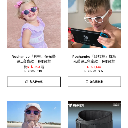
Roshambo『圓框』偏光墨
Roshambo『經典框』抗藍
鏡_寶寶款｜8種鏡框
光眼鏡_兒童款｜9種鏡框
從
NT$ 950
起
NT$ 1,130
NT$ 990
-4%
NT$ 1,190
-5%
加入購物車
加入購物車