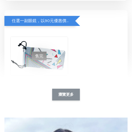
任選一副眼鏡，以90元優惠價加購【眼鏡袋】
售完
Roshambo專屬配件/替換鏡片
NT$ 90
瀏覽更多
NT$ 115
加入購物車