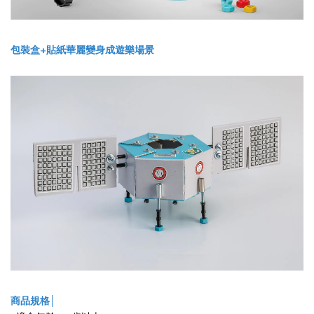
包裝盒+貼紙華麗變身成遊樂場景
商品規格│