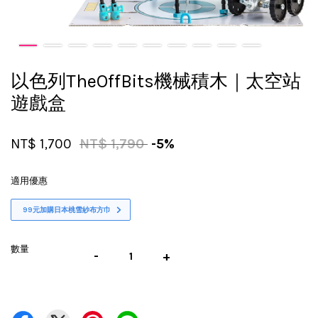
以色列TheOffBits機械積木｜太空站
遊戲盒
NT$ 1,700
NT$ 1,790
-5%
適用優惠
99元加購日本桃雪紗布方巾
數量
-
+