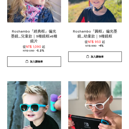
Roshambo『經典框』偏光
Roshambo『圓框』偏光墨
墨鏡_兒童款｜9種鏡框x6種
鏡_幼童款｜9種鏡框
鏡片
從
NT$ 950
起
NT$ 990
-4%
從
NT$ 1,090
起
NT$ 1,150
-5.2%
加入購物車
加入購物車