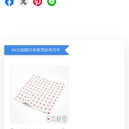
99元加購日本桃雪紗布方巾