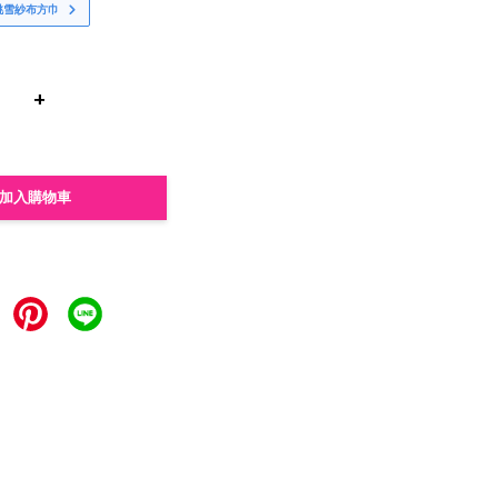
桃雪紗布方巾
+
加入購物車