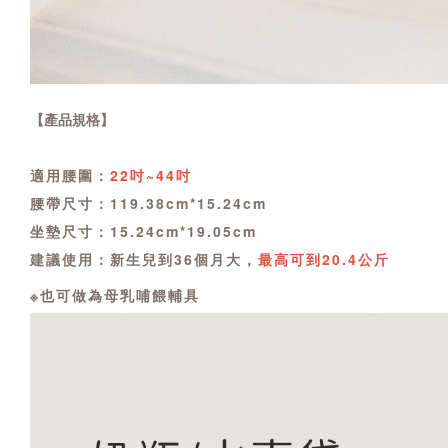
【產品規格】
適用腰圍：
22吋~44吋
腰帶尺寸：119.38cm*15.24cm
坐墊尺寸：15.24cm*19.05cm
建議使用：新生兒到36個月大，
最高可到20.4公斤
※也可做為母乳哺餵輔具