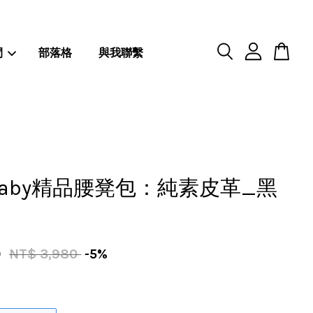
閒
部落格
與我聯繫
hbaby精品腰凳包：純素皮革_黑
0
NT$ 3,980
-5%