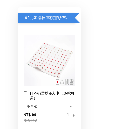
99元加購日本桃雪紗布方巾
日本桃雪紗布方巾（多款可
選）
-
+
NT$ 99
NT$ 143