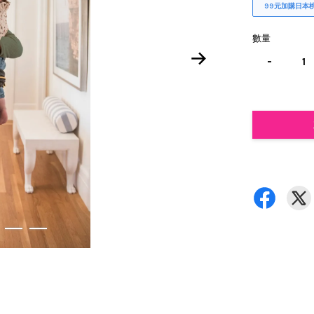
99元加購日本
數量
-