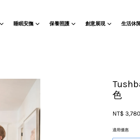
睡眠安撫
保養照護
創意展現
生活休
您的購物車目前還是空的。
繼續購物
Tus
色
NT$ 3,78
適用優惠