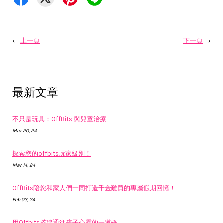
←
上一頁
下一頁
→
最新文章
不只是玩具：OffBits 與兒童治療
Mar 20, 24
探索您的offbits玩家級別！
Mar 14, 24
OffBits陪您和家人們一同打造千金難買的專屬假期回憶！
Feb 03, 24
用Offbits搭建通往孩子心靈的一道橋