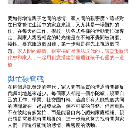
要如何增進親子之間的感情、家人間的親密度？這些對
在日常繁忙生活中的家庭來說，又尤其是一場難打的
仗。在每天的工作、學校、與各式各樣的活動間忙碌奔
走，與家人親密相處的時光總是在不知不覺間被消磨、
犧牲。要克服這個困難，第一步就是得先正視這個問
Offbits
題。
家人間的感情、親密樞紐是無法取代的，讓
陪
伴您和家人，一起用創意搭建那座通往孩子心靈的一道
橋
。
與忙碌奮戰
在這個通訊發達的年代，家人間有品質的溝通時間卻反
倒諷刺地越來越少。每個家人都是一個小陀螺，繞著自
己的工作、學業、社交圈打轉。這讓所有人能找個共同
的時間聚在一起越發成為一個不可能的任務。但是重點
不在彼此有多繁忙，而是能發自內心認知家庭樞紐、親
密感是需要花時間培養的、進一步願意努力找時間與家
人們一同進行能陶治感情、親密度的活動。