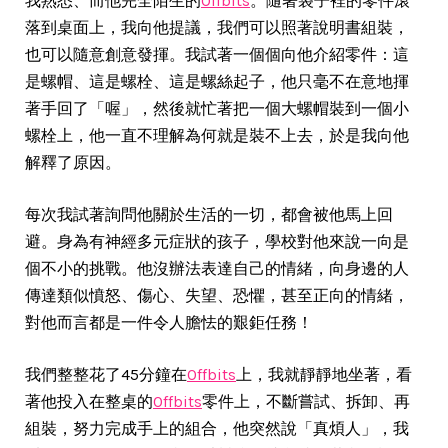
我熟悉、而他完全陌生的
Offbits
。隨著袋子裡的零件滾
落到桌面上，我向他提議，我們可以照著說明書組裝，
也可以隨意創意發揮。我試著一個個向他介紹零件：這
是螺帽、這是螺栓、這是螺絲起子，他只毫不在意地揮
著手回了「喔」，然後就忙著把一個大螺帽裝到一個小
螺栓上，他一直不理解為何就是裝不上去，於是我向他
解釋了原因。
每次我試著詢問他關於生活的一切，都會被他馬上回
避。身為有神經多元症狀的孩子，學校對他來說一向是
個不小的挑戰。他沒辦法表達自己的情緒，向身邊的人
傳達類似憤怒、傷心、失望、恐懼，甚至正向的情緒，
對他而言都是一件令人膽怯的艱鉅任務！
我們整整花了45分鐘在
Offbits
上，我就靜靜地坐著，看
著他投入在整桌的
Offbits
零件上，不斷嘗試、拆卸、再
組裝，努力完成手上的組合，他突然說「真煩人」，我