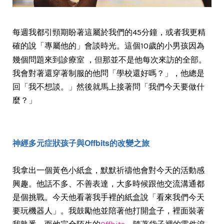
每週我都引頸期盼著這屬於我們的45分鐘，或者我更精
確的說「專屬他的」會談時光。這個10歲的小男孩因為
診療室
幾個問題來到
，但那並不是他每次來訪的全部。
我會對著還穿著制服的他問「學校還好嗎？」，他總是
回「我不想談。」然後就馬上接著問「我們今天要做什
麼？」
神經多元症狀孩子與Offbits的改變之旅
我拿出一個黃色小紙盒，默默祈禱他會對今天的活動感
興趣。他話不多、不善表達，大多時候跟他交流溝通都
是個挑戰。今天他看著我手裡的紙盒說「看來我們今天
要玩機器人」。我鼓勵他並陪著他打開盒子，裡面裝著