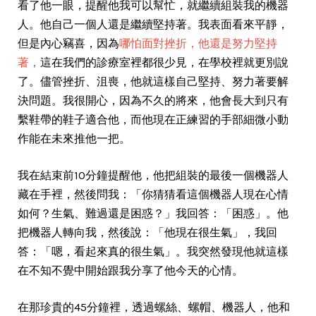
看了他一眼，提醒他我可以幫忙，就繼續組裝我的機器
人。他自己一個人還是繼續堅持著。我表面看來平靜，
但是內心竊喜，因為
哪怕面對挫折，他還是努力堅持
著
，
這在我們的診療室裡都很少見，在學校裡就更別說
了。儘管挫折、沮喪，他就這樣自己堅持、努力著要解
決問題。我很開心，因為不久的將來，他會長大到只有
繫鞋帶的鞋子適合他，而他現在正練習的手部細微小動
作能在未來推他一把。
我在結束前10分鐘提醒他，他把組裝的最後一個機器人
藏在手裡，然後問我：「你猜猜看這個機器人現在心情
如何？生氣、難過還是困惑？」我回答：「困惑」。他
把機器人轉向我，然後說：「他現在很生氣」，我回
答：「嗯，看起來真的很生氣」。我突然發現他就這樣
在不知不覺中開始跟我分享了他今天的心情。
在那珍貴的45分鐘裡，透過螺絲、螺帽、機器人，他和